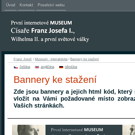
Úvod
Kontakt
Poselství webu
Franz Josef
/
Museum - Interaktivita
/
Bannery ke stažení
čeština
angličtina
němčina
Bannery ke stažení
Zde jsou bannery a jejich html kód, který
vložit na Vámi požadované místo zobra
Vašich stránkách.