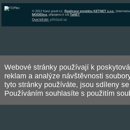
© 2012
franz-josef.cz
;
Realizace projektu KETNET s.r.o.
(interneto
MODElina
, připojeno k síti
TaNET
QuickEdit:
přihlásit se
Webové stránky používají k poskytován
reklam a analýze návštěvnosti soubory
tyto stránky používáte, jsou sdíleny s
Používáním souhlasíte s použitím sou