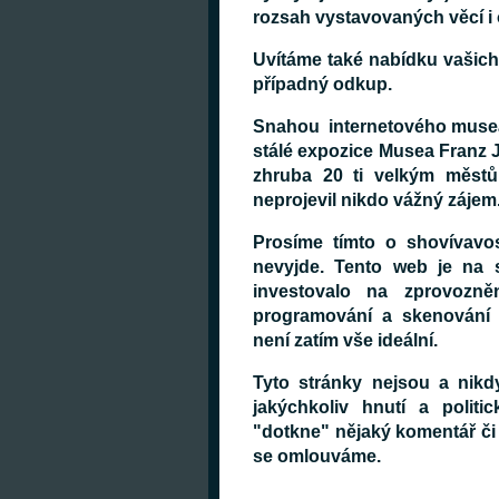
rozsah vystavovaných věcí i
Uvítáme také nabídku vašich
případný odkup.
Snahou internetového muse
stálé expozice
Musea Franz J
zhruba 20 ti velkým městů
neprojevil nikdo vážný zájem
Prosíme tímto o shovívavo
nevyjde. Tento web je na 
investovalo na zprovozn
programování a skenování (
není zatím vše ideální.
Tyto stránky nejsou a nik
jakýchkoliv hnutí a polit
"dotkne" nějaký komentář či
se omlouváme.