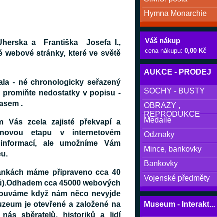
Hymna Monarchie
Váš nákup
Uherska a Františka Josefa I.,
cena nákupu:
0,00 Kč
 webové stránky, které ve světě
AUKCE - PRODEJ
ala - né chronologicky seřazený
SOCHY - BUSTY
 promiňte nedostatky v popisu -
asem .
OBRAZY ,
REPRODUKCE
Medaile
Vás zcela zajisté překvapí a
novou etapu v internetovém
Odznaky
 informací, ale umožníme Vám
Mince, bankovky
eu.
Bankovky
ránkách máme připraveno cca 40
Vojenské předměty
tů).Odhadem cca 45000 webových
mlouváme když nám něco nevyjde
Museum - Interakt...
zeum je otevřené a založené na
ás sběratelů, historiků a lidí