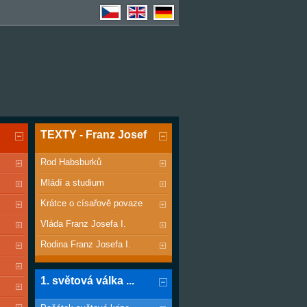
TEXTY - Franz Josef
Rod Habsburků
Mládí a studium
Krátce o císařově povaze
Vláda Franz Josefa I.
Rodina Franz Josefa I.
1. světová válka ...