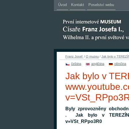
Úvod
Kontakt
Poselství webu
Franz Josef
/
O muzeu
/
Jak bylo v TEREZ
čeština
angličtina
němčina
Jak bylo v TER
www.youtube.c
v=VSt_RPpo3
Byly zprovozněny obchodn
. Jak bylo v TEREZÍNĚ 
v=VSt_RPpo3R0