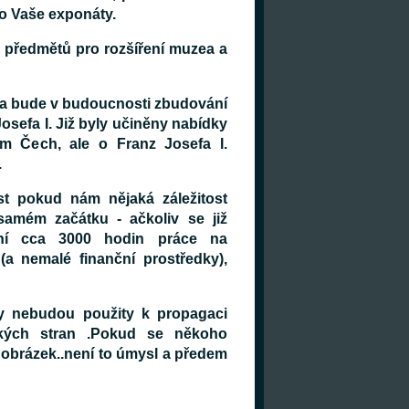
 o Vaše exponáty.
 předmětů pro rozšíření muzea a
a bude v budoucnosti zbudování
osefa I.
Již byly učiněny nabídky
m Čech, ale o Franz Josefa I.
.
st pokud nám nějaká záležitost
samém začátku - ačkoliv se již
ění cca 3000 hodin práce na
a nemalé finanční prostředky),
dy nebudou použity k propagaci
ických stran .Pokud se někoho
 obrázek..není to úmysl a předem