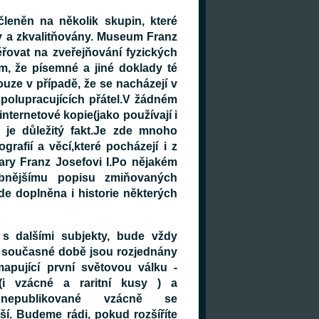
leněn na několik skupin, které
 a zkvalitňovány. Museum Franz
řovat na zveřejňování fyzických
m, že písemné a jiné doklady té
ze v případě, že se nacházejí v
polupracujících přátel.V žádném
nternetové kopie(jako používají i
 je důležitý fakt.Je zde mnoho
afií a věcí,které pocházejí i z
ary Franz Josefovi I.Po nějakém
bnějšímu popisu zmiňovaných
ude doplněna i historie některých
s dalšími subjekty, bude vždy
 současné době jsou rozjednány
 mapující první světovou válku -
(i vzácné a raritní kusy ) a
osud nepublikované vzácně se
lší. Budeme rádi, pokud rozšíříte