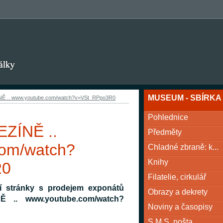
MUSEUM - SBÍRKA
ÍNĚ .. www.youtube.com/watch?v=VSt_RPpo3R0
Pohlednice
EZÍNĚ ..
Předměty
om/watch?
Chladné zbraně: k...
Knihy
R0
Filatelie, cirkulář
í stránky s prodejem exponátů
Obrazy a dekrety
.. www.youtube.com/watch?
Noviny a časopisy
S.M.S. pošta