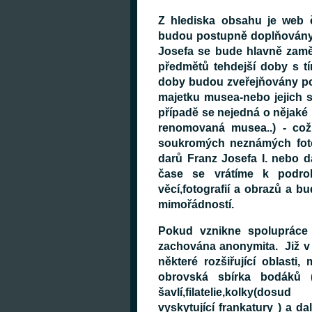
Z hlediska obsahu je web č
budou postupně doplňovány
Josefa se bude hlavně zamě
předmětů tehdejší doby s tí
doby budou zveřejňovány pou
majetku musea-nebo jejich s
případě se nejedná o nějaké i
renomovaná musea..) - což
soukromých neznámých fotogr
darů Franz Josefa I. nebo d
čase se vrátíme k podro
věcí,fotografií a obrazů a b
mimořádností.
Pokud vznikne spolupráce 
zachována anonymita. Již v
některé rozšiřující oblasti,
obrovská sbírka bodáků 
šavlí,filatelie,kolky(d
vyskytující frankatury ) a da