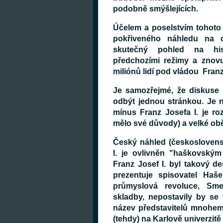
podobně smýšlejících.
Účelem a poselstvím tohoto
pokřiveného náhledu na o
skutečný pohled na hist
předchozími režimy a znov
miliónů lidí pod vládou Franz
Je samozřejmé, že diskuse 
odbýt jednou stránkou. Je 
mínus Franz Josefa I. je roz
mělo své důvody) a velké obě
Český náhled (českoslovens
I. je ovlivněn "haškovským
Franz Josef I. byl takový d
prezentuje spisovatel Haš
průmyslová revoluce, Sm
skladby, nepostavily by se 
název představitelů mnohem
(tehdy) na Karlově univerzitě č