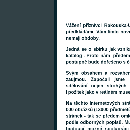
Vážení příznivci Rakouska-
předkládáme Vám tímto nové
nemají obdoby.
Jedná se o sbírku jak vznik
katalog . Proto nám předem
postupně bude dořešeno s č
Svým obsahem a rozsahem 
zaujmou. Započali jsme 
sdělování nejen strohých
i požitek jako v reálném mus
Na těchto internetových st
000 obrázků (13000 předmě
stránek - tak se předem o
podle odborných popisů. Mu
budoucí možné spolupráci n