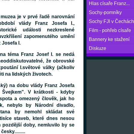
Hlas císaře Franz...
Sochy-pomníky
 muzea je v prvé řadě narovnání
Sochy FJI v Čechách
bdobí vlády Franz Josefa I.,
orické události nezkreslené
Film - pohřeb císaře
uvzkříšení zapomenutého umění
Bannery ke stažení
 Josefa I.
Diskuze
na téma Franz Josef I. se nedá
neoddiskutovatelné, že obrovské
poutání I.světové války (ačkoliv
ti na lidských životech.
ký) na dobu vlády Franz Josefa
 Švejkem". V krátkosti - kdyby
espota a omezený člověk, jak ho
ek, nebylo by Národní divadlo,
etana by nemohl skládat své
tisíce staveb, které dnes nesou
 pozdější doby, nemluvilo by se
esky.........