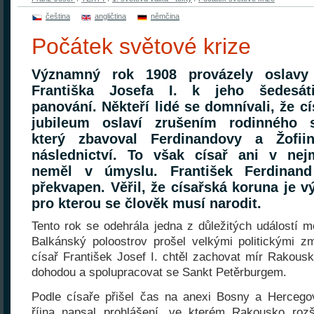
čeština
angličtina
němčina
Počátek světové krize
Významný rok 1908 provázely oslavy 
Františka Josefa I. k jeho šedesáti
panování. Někteří lidé se domnívali, že cí
jubileum oslaví zrušením rodinného s
který zbavoval Ferdinandovy a Žofiin
následnictví. To však císař ani v ne
neměl v úmyslu. František Ferdinand
překvapen. Věřil, že císařská koruna je v
pro kterou se člověk musí narodit.
Tento rok se odehrála jedna z důležitých událostí m
Balkánský poloostrov prošel velkými politickými 
císař František Josef I. chtěl zachovat mír Rakous
dohodou a spolupracovat se Sankt Petěrburgem.
Podle císaře přišel čas na anexi Bosny a Hercego
října napsal prohlášení, ve kterém Rakousko rozš