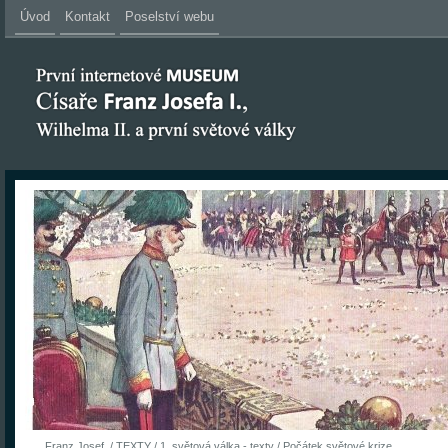
Úvod
Kontakt
Poselství webu
Franz Josef
/
TEXTY
/
1. světová válka - texty
/
Počátek světové krize