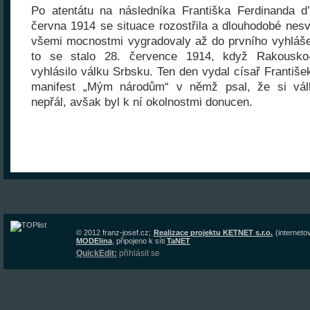
Po atentátu na následníka Františka Ferdinanda d
června 1914 se situace rozostřila a dlouhodobé nes
všemi mocnostmi vygradovaly až do prvního vyhláše
to se stalo 28. července 1914, když Rakousko
vyhlásilo válku Srbsku. Ten den vydal císař František
manifest „Mým národům“ v němž psal, že si vál
nepřál, avšak byl k ní okolnostmi donucen.
© 2012
franz-josef.cz
;
Realizace projektu KETNET s.r.o.
(interneto
MODElina
, připojeno k síti
TaNET
QuickEdit:
přihlásit se