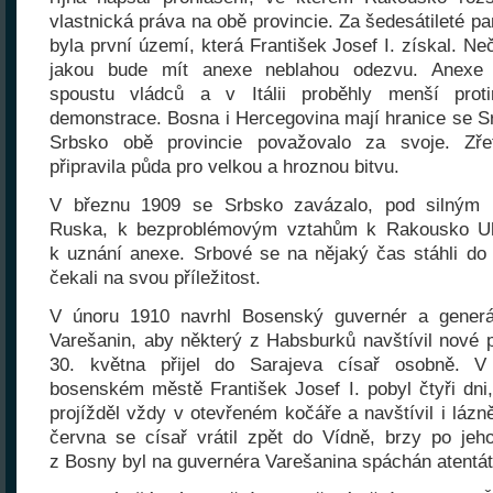
vlastnická práva na obě provincie. Za šedesátileté pa
byla první území, která František Josef I. získal. Neč
jakou bude mít anexe neblahou odezvu. Anexe r
spoustu vládců a v Itálii proběhly menší proti
demonstrace. Bosna i Hercegovina mají hranice se 
Srbsko obě provincie považovalo za svoje. Zře
připravila půda pro velkou a hroznou bitvu.
V březnu 1909 se Srbsko zavázalo, pod silným 
Ruska, k bezproblémovým vztahům k Rakousko U
k uznání anexe. Srbové se na nějaký čas stáhli do
čekali na svou příležitost.
V únoru 1910 navrhl Bosenský guvernér a generá
Varešanin, aby některý z Habsburků navštívil nové p
30. května přijel do Sarajeva císař osobně. V
bosenském městě František Josef I. pobyl čtyři dn
projížděl vždy v otevřeném kočáře a navštívil i lázně
června se císař vrátil zpět do Vídně, brzy po jeh
z Bosny byl na guvernéra Varešanina spáchán atentát