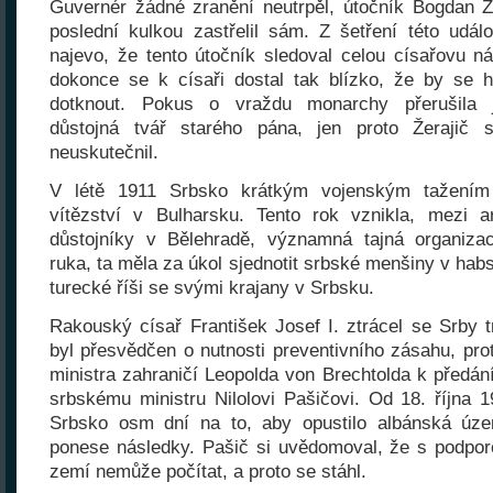
Guvernér žádné zranění neutrpěl, útočník Bogdan Ž
poslední kulkou zastřelil sám. Z šetření této událo
najevo, že tento útočník sledoval celou císařovu n
dokonce se k císaři dostal tak blízko, že by se 
dotknout. Pokus o vraždu monarchy přerušila 
důstojná tvář starého pána, jen proto Žerajič s
neuskutečnil.
V létě 1911 Srbsko krátkým vojenským tažením
vítězství v Bulharsku. Tento rok vznikla, mezi a
důstojníky v Bělehradě, významná tajná organiza
ruka, ta měla za úkol sjednotit srbské menšiny v hab
turecké říši se svými krajany v Srbsku.
Rakouský císař František Josef I. ztrácel se Srby tr
byl přesvědčen o nutnosti preventivního zásahu, prot
ministra zahraničí Leopolda von Brechtolda k předání
srbskému ministru Nilolovi Pašičovi. Od 18. října 
Srbsko osm dní na to, aby opustilo albánská územ
ponese následky. Pašič si uvědomoval, že s podpor
zemí nemůže počítat, a proto se stáhl.